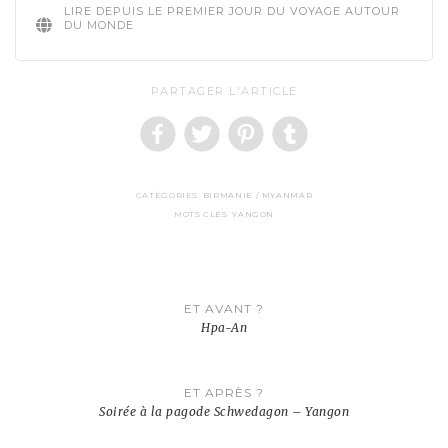
LIRE DEPUIS LE PREMIER JOUR DU VOYAGE AUTOUR
DU MONDE
PARTAGER L'ARTICLE
CATÉGORIES
BIRMANIE / MYANMAR
MOTS CLÉS
YANGON
Navigation
ET AVANT ?
de
Hpa-An
l’article
ET APRÈS ?
Soirée à la pagode Schwedagon – Yangon