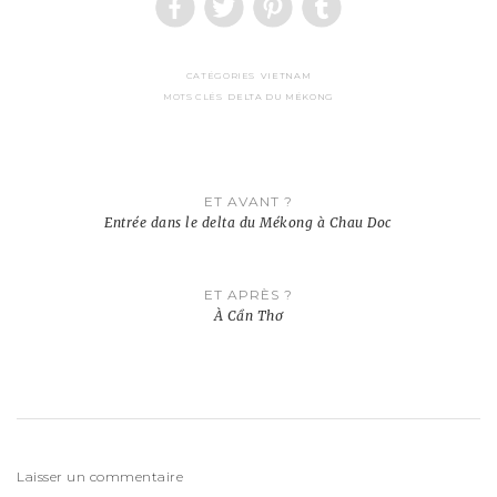
CATÉGORIES
VIETNAM
MOTS CLÉS
DELTA DU MÉKONG
Navigation
ET AVANT ?
de
Entrée dans le delta du Mékong à Chau Doc
l’article
ET APRÈS ?
À Cần Thơ
Laisser un commentaire