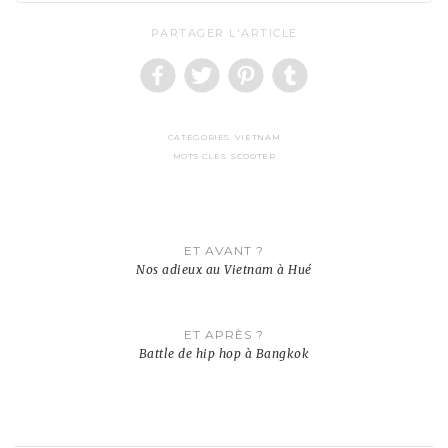
PARTAGER L'ARTICLE
CATÉGORIES
VIETNAM
MOTS CLÉS
SCOOTER
Navigation
ET AVANT ?
de
Nos adieux au Vietnam à Hué
l’article
ET APRÈS ?
Battle de hip hop à Bangkok