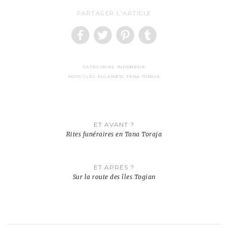
PARTAGER L'ARTICLE
CATÉGORIES
INDONÉSIE
MOTS CLÉS
SULAWESI
,
TANA TORAJA
Navigation
ET AVANT ?
de
Rites funéraires en Tana Toraja
l’article
ET APRÈS ?
Sur la route des îles Togian