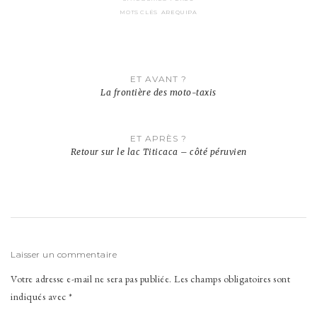
MOTS CLÉS
AREQUIPA
Navigation
ET AVANT ?
de
La frontière des moto-taxis
l’article
ET APRÈS ?
Retour sur le lac Titicaca – côté péruvien
Laisser un commentaire
Votre adresse e-mail ne sera pas publiée.
Les champs obligatoires sont
indiqués avec
*