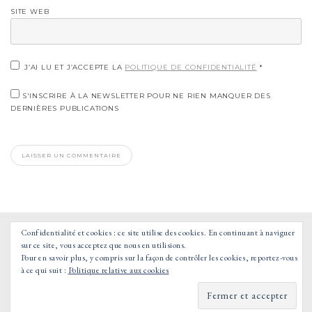
SITE WEB
J’AI LU ET J’ACCEPTE LA
POLITIQUE DE CONFIDENTIALITÉ
*
S'INSCRIRE À LA NEWSLETTER POUR NE RIEN MANQUER DES
DERNIÈRES PUBLICATIONS
Confidentialité et cookies : ce site utilise des cookies. En continuant à naviguer
sur ce site, vous acceptez que nous en utilisions.
Pour en savoir plus, y compris sur la façon de contrôler les cookies, reportez-vous
à ce qui suit :
Politique relative aux cookies
© 2021 GOOD MORNING VOYAGE - TOUS DROITS RESERVES.
POWERED BY WORDPRESS
|
THÈME : TOUJOURS PAR
AUTOMATTIC.