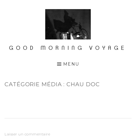
Accéder
au
contenu
principal
GOOD MORNING VOYAGE
MENU
CATÉGORIE MÉDIA :
CHAU DOC
Laisser un commentaire