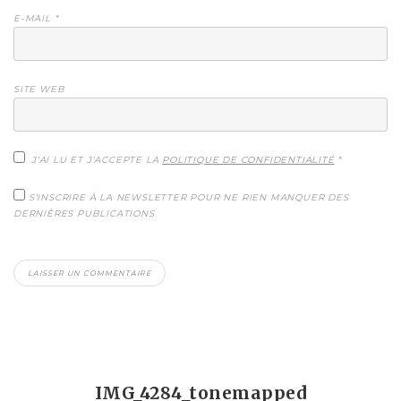
E-MAIL
*
SITE WEB
J’AI LU ET J’ACCEPTE LA
POLITIQUE DE CONFIDENTIALITÉ
*
S'INSCRIRE À LA NEWSLETTER POUR NE RIEN MANQUER DES
DERNIÈRES PUBLICATIONS
IMG_4284_tonemapped