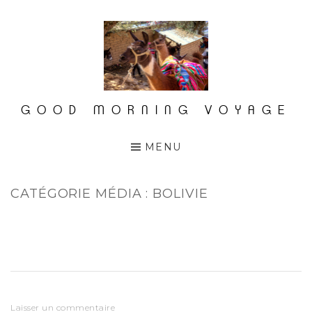
Accéder
au
contenu
principal
GOOD MORNING VOYAGE
MENU
CATÉGORIE MÉDIA :
BOLIVIE
Laisser un commentaire