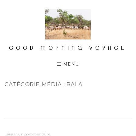
Accéder
au
contenu
principal
GOOD MORNING VOYAGE
MENU
CATÉGORIE MÉDIA :
BALA
Laisser un commentaire