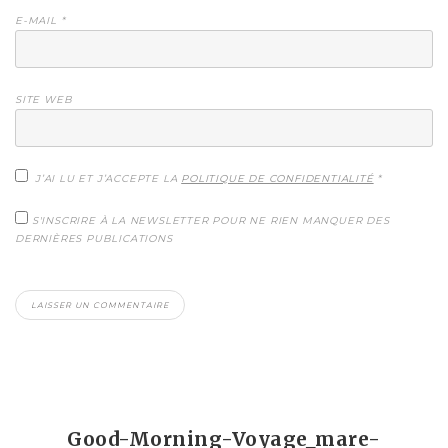
E-MAIL
*
SITE WEB
J’AI LU ET J’ACCEPTE LA
POLITIQUE DE CONFIDENTIALITÉ
*
S'INSCRIRE À LA NEWSLETTER POUR NE RIEN MANQUER DES
DERNIÈRES PUBLICATIONS
Good-Morning-Voyage_mare-