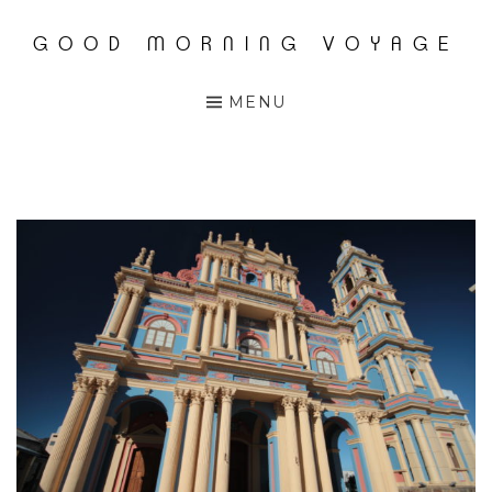
GOOD MORNING VOYAGE
Accéder
au
MENU
contenu
principal