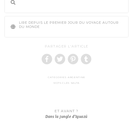
LIRE DEPUIS LE PREMIER JOUR DU VOYAGE AUTOUR
DU MONDE
PARTAGER L'ARTICLE
CATÉGORIES
ARGENTINE
MOTS CLÉS
SALTA
Navigation
ET AVANT ?
de
Dans la jungle d’Iguazú
l’article