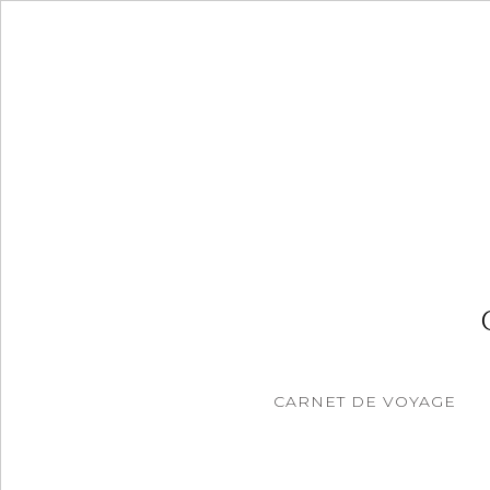
Accéder
au
contenu
principal
CARNET DE VOYAGE