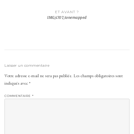
Navigation
ET AVANT ?
de
IMG_4707_tonemapped
l’article
Laisser un commentaire
Votre adresse e-mail ne sera pas publiée.
Les champs obligatoires sont
indiqués avec
*
COMMENTAIRE
*