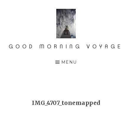
Accéder
au
contenu
principal
GOOD MORNING VOYAGE
MENU
IMG_4707_tonemapped