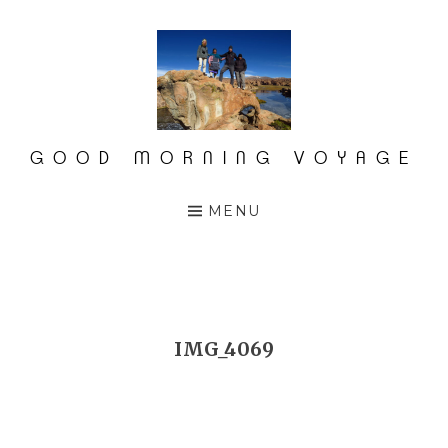
Accéder
au
contenu
principal
GOOD MORNING VOYAGE
MENU
IMG_4069