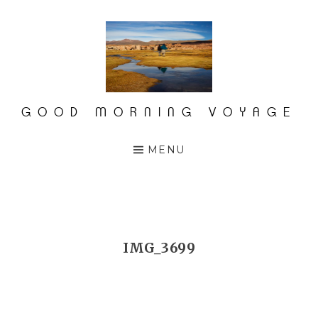
Accéder
au
contenu
principal
GOOD MORNING VOYAGE
MENU
IMG_3699