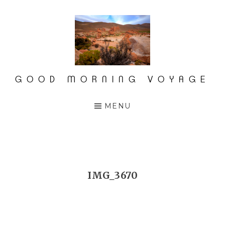
Accéder
au
contenu
principal
GOOD MORNING VOYAGE
MENU
IMG_3670