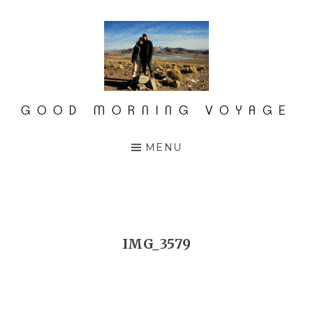
Accéder
au
contenu
principal
GOOD MORNING VOYAGE
MENU
IMG_3579