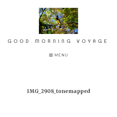
Accéder
au
contenu
principal
GOOD MORNING VOYAGE
MENU
IMG_2908_tonemapped