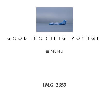
Accéder
au
contenu
principal
GOOD MORNING VOYAGE
MENU
IMG_2355