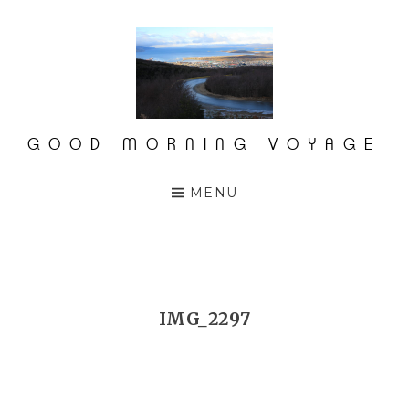
Accéder
au
contenu
principal
GOOD MORNING VOYAGE
MENU
IMG_2297