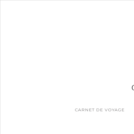
Accéder
au
contenu
principal
CARNET DE VOYAGE