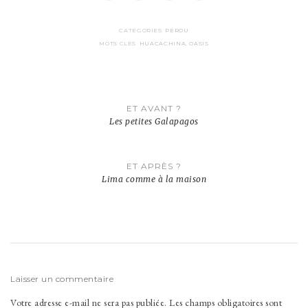
CATÉGORIES
PÉROU
MOTS CLÉS
HUACACHINA
,
OASIS
Navigation
ET AVANT ?
de
Les petites Galapagos
l’article
ET APRÈS ?
Lima comme à la maison
Laisser un commentaire
Votre adresse e-mail ne sera pas publiée.
Les champs obligatoires sont