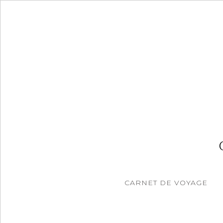
Accéder
au
contenu
principal
CARNET DE VOYAGE