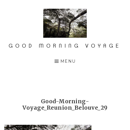
Accéder
au
contenu
principal
GOOD MORNING VOYAGE
MENU
Good-Morning-
Voyage_Reunion_Belouve_29