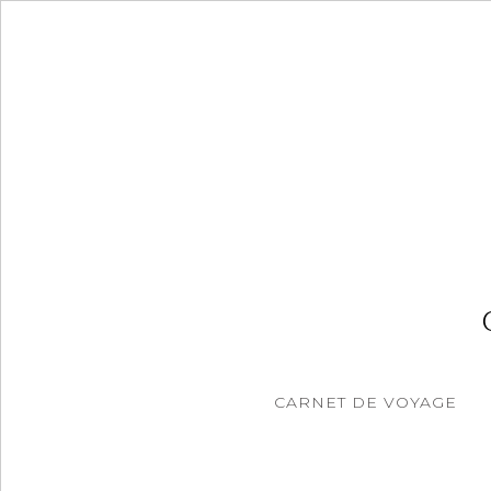
Accéder
au
contenu
principal
CARNET DE VOYAGE