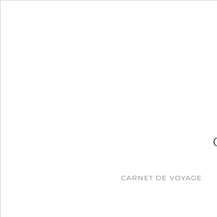
Accéder
au
contenu
principal
CARNET DE VOYAGE