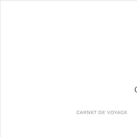
Accéder
au
contenu
principal
CARNET DE VOYAGE