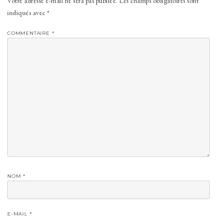
Votre adresse e-mail ne sera pas publiée.
Les champs obligatoires sont
indiqués avec
*
COMMENTAIRE
*
NOM
*
E-MAIL
*