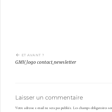
Navigation
de
ET AVANT ?
l’article
GMV_logo contact_newsletter
Laisser un commentaire
Votre adresse e-mail ne sera pas publiée.
Les champs obligatoires so