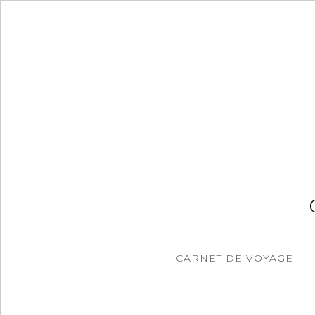
Accéder
au
contenu
principal
CARNET DE VOYAGE