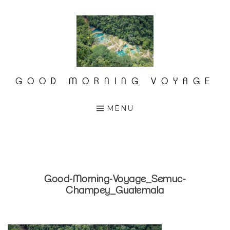
Accéder
au
contenu
principal
GOOD MORNING VOYAGE
MENU
Good-Morning-Voyage_Semuc-
Champey_Guatemala