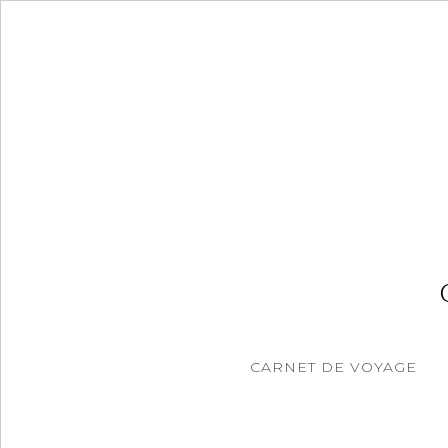
Accéder
au
contenu
principal
CARNET DE VOYAGE