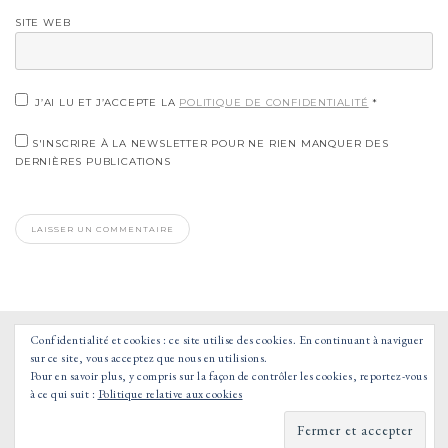
SITE WEB
J’AI LU ET J’ACCEPTE LA
POLITIQUE DE CONFIDENTIALITÉ
*
S'INSCRIRE À LA NEWSLETTER POUR NE RIEN MANQUER DES
DERNIÈRES PUBLICATIONS
Confidentialité et cookies : ce site utilise des cookies. En continuant à naviguer
sur ce site, vous acceptez que nous en utilisions.
Pour en savoir plus, y compris sur la façon de contrôler les cookies, reportez-vous
à ce qui suit :
Politique relative aux cookies
© 2021 GOOD MORNING VOYAGE - TOUS DROITS RESERVES.
POWERED BY WORDPRESS
|
THÈME : TOUJOURS PAR
AUTOMATTIC.