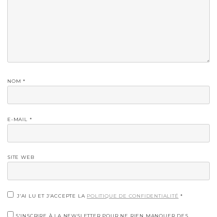
NOM
*
E-MAIL
*
SITE WEB
J’AI LU ET J’ACCEPTE LA
POLITIQUE DE CONFIDENTIALITÉ
*
S'INSCRIRE À LA NEWSLETTER POUR NE RIEN MANQUER DES