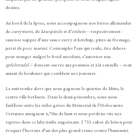
droites.
Au bord de la Spree, nous accompagnons nos bières allemandes
de
currywurst
, de
käsespätzle
et d’
eisbein
– respectivement :
saucisse nappée d’une sauce curry et ketchup, pâtes au fromage,
jarret de porc mariné. Contempler l’eau qui coule, être dehors
pour manger malgré le froid mordant, s’autoriser une
apfelstrudel
– douceur sucrée aux pommes et à la cannelle – sont
autant de bonheurs qui comblent nos journées.
La nuit tombe alors que nous gagnons le quartier de Mitte, le
centre-ville berlinois. Dans la demi-pénombre, nous nous
faufilons entre les stèles grises du Mémorial de l’Holocauste.
Certaines atteignent 4,70m de haut et nous perdons vite nos
repères dans ce labyrinthe angoissant. 2 711 cubes de béton pour
évoquer l’horreur d’un des plus grand crime contre l’humanité.