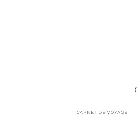
Accéder
au
contenu
principal
CARNET DE VOYAGE