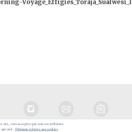
ning-Voyage_Effigies_Toraja_Sualwesi_
ce site, vous acceptez que nous en utilisions.
© 2021 GOOD MORNING VOYAGE - TOUS DROITS RESERVES.
 qui suit :
Politique relative aux cookies
POWERED BY WORDPRESS
|
THÈME : TOUJOURS PAR
AUTOMATTIC.