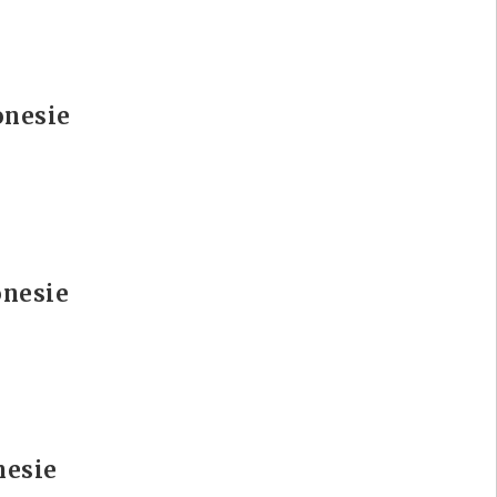
onesie
onesie
nesie