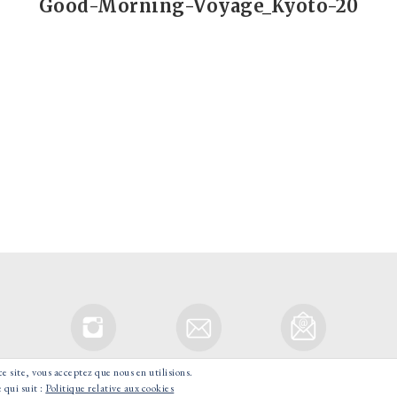
Good-Morning-Voyage_Kyoto-20
ce site, vous acceptez que nous en utilisions.
© 2021 GOOD MORNING VOYAGE - TOUS DROITS RESERVES.
 qui suit :
Politique relative aux cookies
POWERED BY WORDPRESS
|
THÈME : TOUJOURS PAR
AUTOMATTIC.